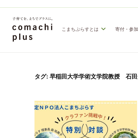
コ
定
特
ン
定
テ
こまちぷらすとは
寄付・参
非
ン
営
認
子
利
ツ
定
育
活
へ
特
動
て
ス
定
タグ:
早稲田大学学術文学院教授 石田
法
を
人
非
キ
「
こ
営
ッ
ま
ま
利
プ
ち
ち
活
ぷ
で
動
ら
」
す