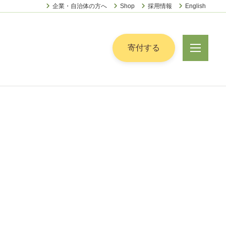
企業・自治体の方へ
Shop
採用情報
English
ー
寄付する
メ
ニ
ュ
ー