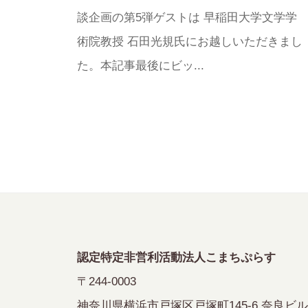
莉
談企画の第5弾ゲストは 早稲田大学文学学
術院教授 石田光規氏にお越しいただきまし
た。本記事最後にビッ...
認定特定非営利活動法人こまちぷらす
〒244-0003
神奈川県横浜市戸塚区戸塚町145-6 奈良ビル