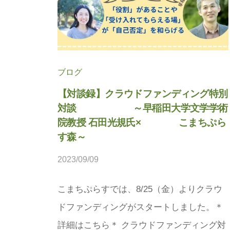
法
人
プ
こ
ラ
ま
ス
ち
に
ブログ
ぷ
。
【対談録】クラウドファンディング特別
ら
対談 ～早稲田大学文学学術
す
院教授 石田光規氏× こまちぷら
す森～
2023/09/09
b
y
こまちぷらすでは、8/25（金）よりクラウ
松
ドファンディングがスタートしました。＊
本
茉
詳細はこちら＊ クラウドファンディング対