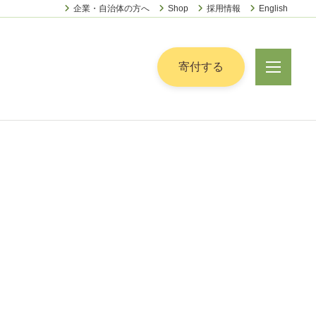
企業・自治体の方へ
Shop
採用情報
English
ー
寄付する
メ
ニ
ュ
ー