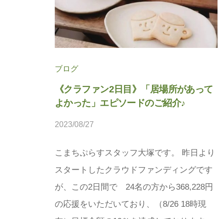
法
人
プ
こ
ラ
ま
ス
ち
に
ブログ
ぷ
。
《クラファン2日目》「居場所があって
ら
よかった」エピソードのご紹介♪
す
2023/08/27
b
y
こまちぷらすスタッフ大塚です。 昨日より
松
スタートしたクラウドファンディングです
本
茉
が、この2日間で 24名の方から368,228円
莉
の応援をいただいており、（8/26 18時現