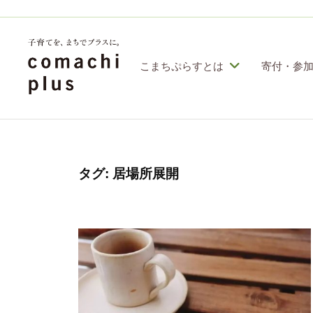
コ
定
特
ン
定
テ
こまちぷらすとは
寄付・参
非
ン
営
認
子
利
ツ
定
育
活
へ
特
動
て
ス
定
タグ:
居場所展開
法
を
人
非
キ
「
こ
営
ッ
ま
ま
利
プ
ち
ち
活
ぷ
で
動
ら
」
す