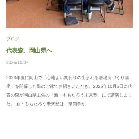
ま
に
ち
。
ぷ
ら
ブログ
す
代表森、岡山県へ
2025/10/07
b
y
2023年度に岡山で「心地よい関わりの生まれる居場所づくり講
松
座」を開催した際のご縁でお招きいただき、2025年10月5日に代
本
表の森が岡山県主催の「新・ももたろう未来塾」にて講演しまし
茉
た。 新・ももたろう未来塾は、県知事が...
莉