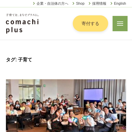
認
ー
コ
企業・自治体の方へ
Shop
採用情報
English
定
ン
特
定
テ
寄付する
メ
非
ニ
ン
営
ュ
認
ツ
子
ー
利
定
へ
育
活
特
動
て
ス
タグ:
子育て
定
法
を
キ
人
非
「
ッ
こ
営
ま
プ
ま
利
ち
ち
活
で
ぷ
動
ら
」
法
す
プ
人
ラ
こ
ス