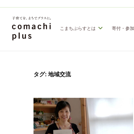
コ
定
特
ン
定
テ
こまちぷらすとは
寄付・参
非
ン
営
認
子
利
ツ
定
育
活
へ
特
動
て
ス
定
タグ:
地域交流
法
を
人
非
キ
「
こ
営
ッ
ま
ま
利
プ
ち
ち
活
ぷ
で
動
ら
」
す