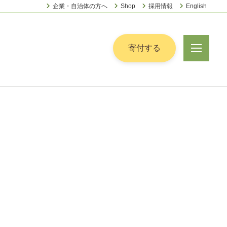
企業・自治体の方へ
Shop
採用情報
English
ー
寄付する
メ
ニ
ュ
ー