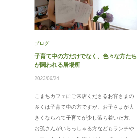
法
人
プ
こ
ラ
ま
ス
ち
に
ブログ
ぷ
。
子育て中の方だけでなく、色々な方たち
ら
が関われる居場所
す
2023/06/24
b
y
こまちカフェにご来店くださるお客さまの
松
多くは子育て中の方ですが、お子さまが大
本
茉
きくなられて子育てが少し落ち着いた方、
莉
お孫さんがいらっしゃる方などもランチや