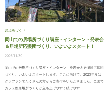
ま
に
ち
。
ぷ
ら
居場所づくり
す
岡山での居場所づくり講座・インターン・発表会
＆居場所応援団づくり、いよいよスタート！
2023/11/30
b
y
岡山での居場所づくり講座・インターン・発表会＆居場所応援団
松
づくり、いよいよスタートします。ここに向けて、2023年夏は
本
クラファンでたくさんの方からご寄付をいただきました。全国で
茉
カフェ型居場所づくりが立ち上げやすく続けやす...
莉