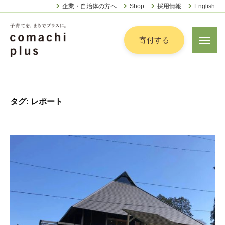
認
ー
コ
企業・自治体の方へ
Shop
採用情報
English
定
ン
特
定
テ
寄付する
メ
非
ニ
ン
営
ュ
認
ツ
子
ー
利
定
へ
育
活
特
動
て
ス
タグ:
レポート
定
法
を
キ
人
非
「
ッ
こ
営
ま
プ
ま
利
ち
ち
活
で
ぷ
動
ら
」
法
す
プ
人
ラ
こ
ス