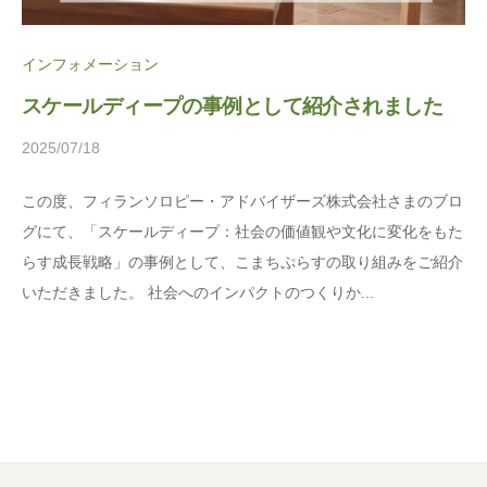
ま
に
ち
。
インフォメーション
ぷ
スケールディープの事例として紹介されました
ら
す
2025/07/18
b
y
この度、フィランソロピー・アドバイザーズ株式会社さまのブロ
松
グにて、「スケールディープ：社会の価値観や文化に変化をもた
本
らす成長戦略」の事例として、こまちぷらすの取り組みをご紹介
茉
いただきました。 社会へのインパクトのつくりか...
莉