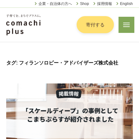
認
ー
コ
企業・自治体の方へ
Shop
採用情報
English
定
ン
特
定
テ
寄付する
メ
非
ニ
ン
営
ュ
認
ツ
子
ー
利
定
へ
育
活
特
動
て
ス
タグ:
フィランソロピー・アドバイザーズ株式会社
定
法
を
キ
人
非
「
ッ
こ
営
ま
プ
ま
利
ち
ち
活
で
ぷ
動
ら
」
法
す
プ
人
ラ
こ
ス