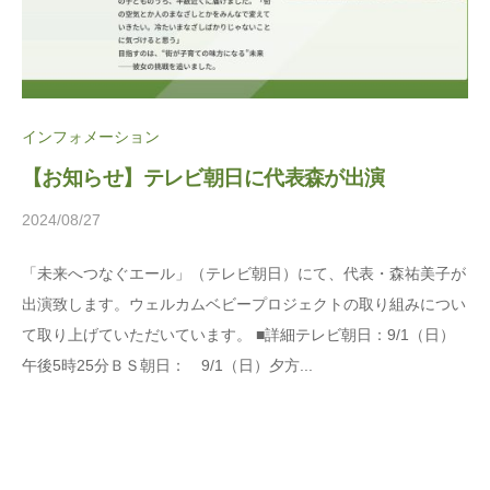
ま
に
ち
。
ぷ
ら
インフォメーション
す
【お知らせ】テレビ朝日に代表森が出演
2024/08/27
b
y
「未来へつなぐエール」（テレビ朝日）にて、代表・森祐美子が
松
出演致します。ウェルカムベビープロジェクトの取り組みについ
本
て取り上げていただいています。 ■詳細テレビ朝日：9/1（日）
茉
午後5時25分ＢＳ朝日： 9/1（日）夕方...
莉