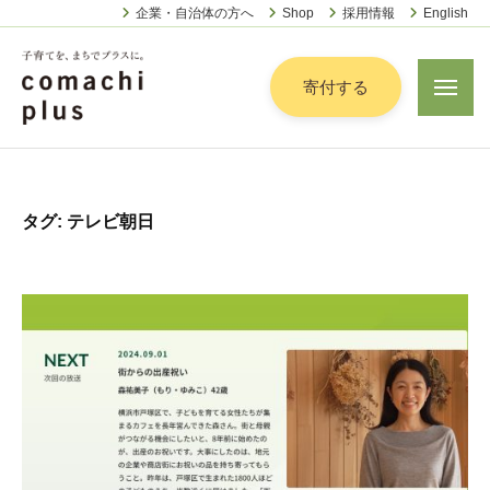
認
ー
コ
企業・自治体の方へ
Shop
採用情報
English
定
ン
特
定
テ
寄付する
メ
非
ニ
ン
営
ュ
認
ツ
子
ー
利
定
へ
育
活
特
動
て
ス
タグ:
テレビ朝日
定
法
を
キ
人
非
「
ッ
こ
営
ま
プ
ま
利
ち
ち
活
で
ぷ
動
ら
」
法
す
プ
人
ラ
こ
ス