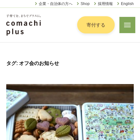
認
ー
コ
企業・自治体の方へ
Shop
採用情報
English
定
ン
特
定
テ
寄付する
メ
非
ニ
ン
営
ュ
認
ツ
子
ー
利
定
へ
育
活
特
動
て
ス
タグ:
オフ会のお知らせ
定
法
を
キ
人
非
「
ッ
こ
営
ま
プ
ま
利
ち
ち
活
で
ぷ
動
ら
」
法
す
プ
人
ラ
こ
ス