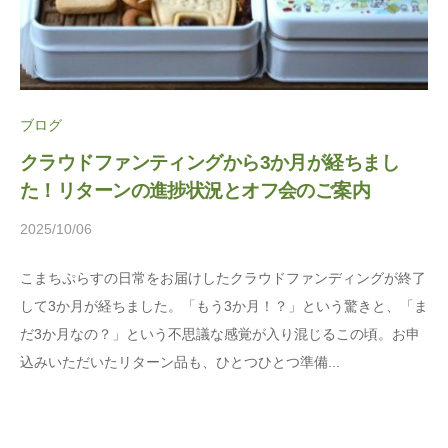
ま
に
ち
。
ぷ
ら
ブログ
す
クラウドファンティングから3か月が経ちまし
た！リターンの進捗状況とオフ会のご案内
2025/10/06
b
y
こまちぷらすの日常をお届けしたクラウドファンディングが終了
松
して3か月が経ちました。「もう3か月！？」という驚きと、「ま
本
だ3か月なの？」という不思議な感覚が入り混じるこの頃。お申
茉
込みいただいたリターン品も、ひとつひとつ準備...
莉